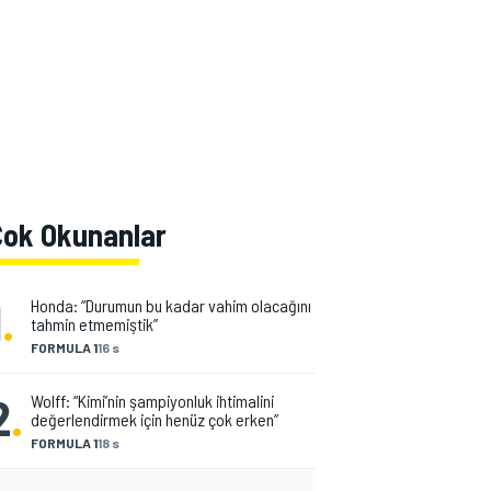
Çok Okunanlar
1
.
Honda: “Durumun bu kadar vahim olacağını
tahmin etmemiştik”
FORMULA 1
16 s
2
.
Wolff: “Kimi’nin şampiyonluk ihtimalini
değerlendirmek için henüz çok erken”
FORMULA 1
18 s