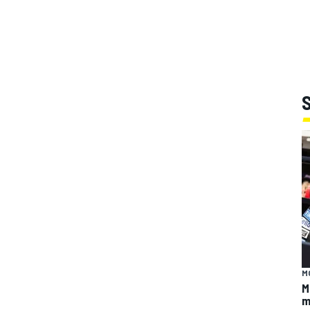
M
M
m