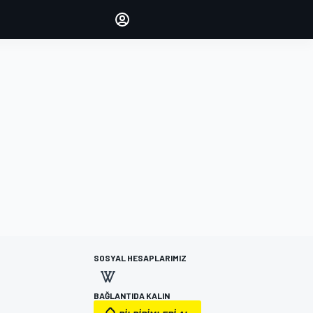
yönetin
Yorumlarınızla sesinizi duyurun
OTURUM AÇ
EDİSYON
TÜRKİYE
SOSYAL HESAPLARIMIZ
BAĞLANTIDA KALIN