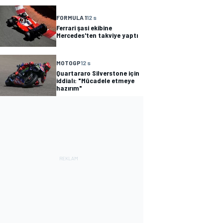
FORMULA 1
12 s
Ferrari şasi ekibine
Mercedes'ten takviye yaptı
MOTOGP
12 s
Quartararo Silverstone için
iddialı: "Mücadele etmeye
hazırım"