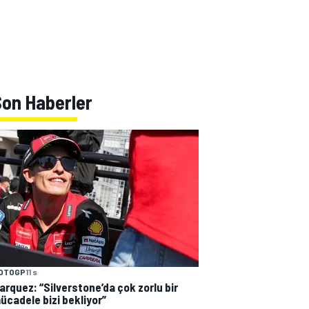
Son Haberler
OTOGP
11 s
arquez: “Silverstone’da çok zorlu bir
ücadele bizi bekliyor”