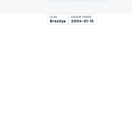
MOTOGP
ÜLKE
DOĞUM TARIHI
Brezilya
2004-01-15
WORLD SUPERBIKE