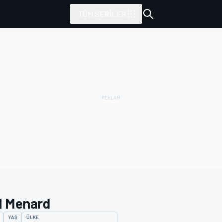
TÜM SERILER
l Menard
YAŞ
ÜLKE