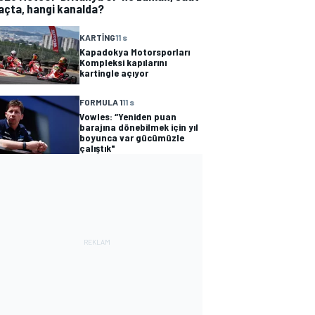
açta, hangi kanalda?
KARTING
11 s
Kapadokya Motorsporları
Kompleksi kapılarını
kartingle açıyor
FORMULA 1
11 s
Vowles: “Yeniden puan
barajına dönebilmek için yıl
boyunca var gücümüzle
çalıştık"