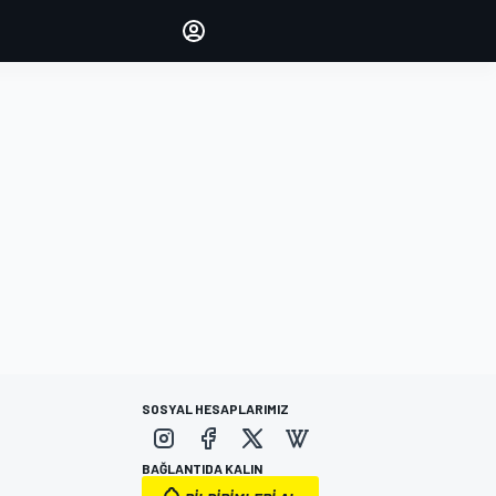
yönetin
Yorumlarınızla sesinizi duyurun
OTURUM AÇ
EDİSYON
TÜRKİYE
SOSYAL HESAPLARIMIZ
BAĞLANTIDA KALIN