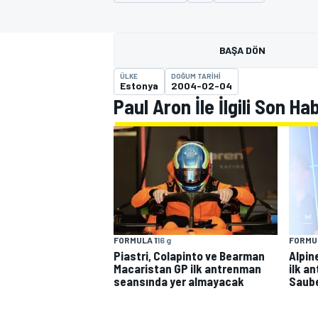
MOTOGP
BAŞA DÖN
ÜLKE
DOĞUM TARIHI
Estonya
2004-02-04
Paul Aron İle İlgili Son Ha
WORLD SUPERBIKE
FORMULA 1
16 g
FORMUL
Piastri, Colapinto ve Bearman
Alpin
Macaristan GP ilk antrenman
ilk a
seansında yer almayacak
Saube