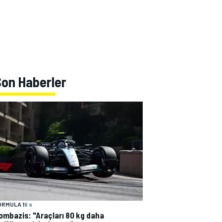
Son Haberler
ORMULA 1
9 s
ombazis: "Araçları 80 kg daha