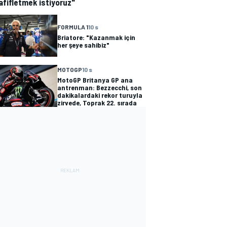
afifletmek istiyoruz"
FORMULA 1
10 s
Briatore: "Kazanmak için
her şeye sahibiz"
MOTOGP
10 s
MotoGP Britanya GP ana
antrenman: Bezzecchi, son
dakikalardaki rekor turuyla
zirvede, Toprak 22. sırada