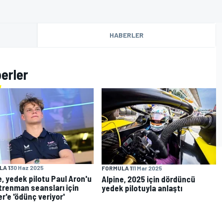
HABERLER
berler
A 1
30 Haz 2025
FORMULA 1
11 Mar 2025
e, yedek pilotu Paul Aron'u
Alpine, 2025 için dördüncü
ntrenman seansları için
yedek pilotuyla anlaştı
r'e 'ödünç veriyor'