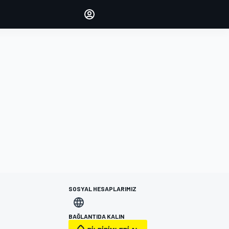
yönetin
Yorumlarınızla sesinizi duyurun
OTURUM AÇ
EDİSYON
TÜRKİYE
SOSYAL HESAPLARIMIZ
BAĞLANTIDA KALIN