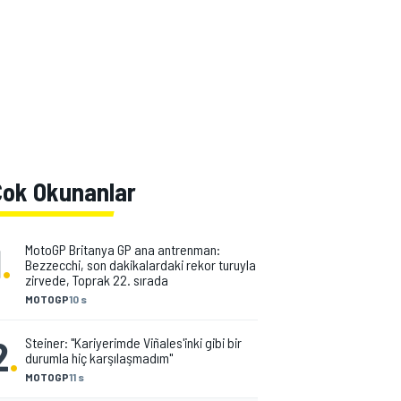
Çok Okunanlar
1
.
MotoGP Britanya GP ana antrenman:
Bezzecchi, son dakikalardaki rekor turuyla
zirvede, Toprak 22. sırada
MOTOGP
10 s
2
.
Steiner: "Kariyerimde Viñales'inki gibi bir
durumla hiç karşılaşmadım"
MOTOGP
11 s