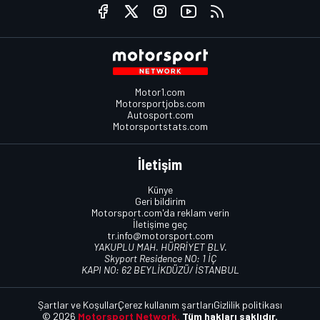
Motor1.com
Motorsportjobs.com
Autosport.com
Motorsportstats.com
İletişim
Künye
Geri bildirim
Motorsport.com'da reklam verin
İletişime geç
tr.info@motorsport.com
YAKUPLU MAH. HÜRRİYET BLV.
Skyport Residence NO: 1 İÇ
KAPI NO: 62 BEYLİKDÜZÜ/ İSTANBUL
Şartlar ve Koşullar
Çerez kullanım şartları
Gizlilik politikası
© 2026
Motorsport Network.
Tüm hakları saklıdır.