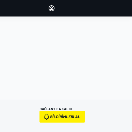
yönetin
Yorumlarınızla sesinizi duyurun
OTURUM AÇ
EDİSYON
TÜRKİYE
BAĞLANTIDA KALIN
BILDIRIMLERI AL