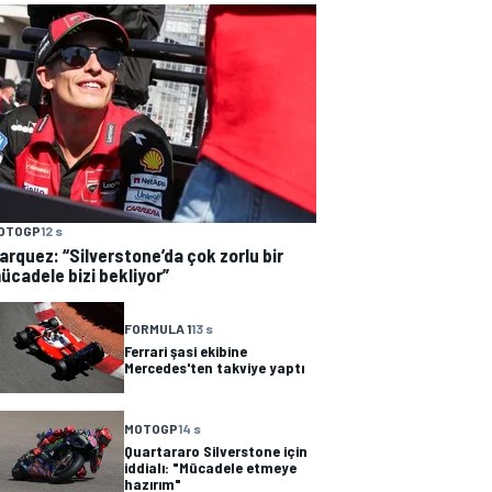
OTOGP
12 s
arquez: “Silverstone’da çok zorlu bir
ücadele bizi bekliyor”
FORMULA 1
13 s
Ferrari şasi ekibine
Mercedes'ten takviye yaptı
MOTOGP
14 s
Quartararo Silverstone için
iddialı: "Mücadele etmeye
hazırım"