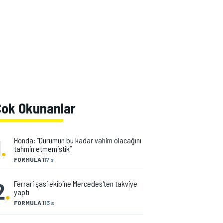
Çok Okunanlar
1
.
Honda: “Durumun bu kadar vahim olacağını
tahmin etmemiştik”
FORMULA 1
17 s
2
.
Ferrari şasi ekibine Mercedes'ten takviye
yaptı
FORMULA 1
13 s