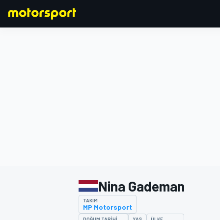
FORMULA 1
Nina Gademan
TAKIM
MP Motorsport
DOĞUM TARIHI
YAŞ
ÜLKE