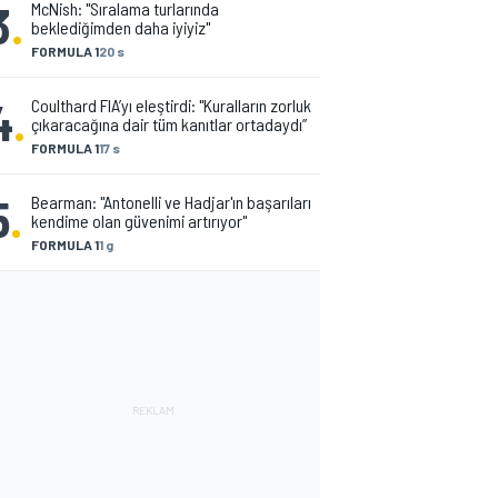
3
.
McNish: "Sıralama turlarında
beklediğimden daha iyiyiz"
FORMULA 1
20 s
4
.
Coulthard FIA’yı eleştirdi: "Kuralların zorluk
çıkaracağına dair tüm kanıtlar ortadaydı”
FORMULA 1
17 s
5
.
Bearman: "Antonelli ve Hadjar'ın başarıları
kendime olan güvenimi artırıyor"
FORMULA 1
1 g