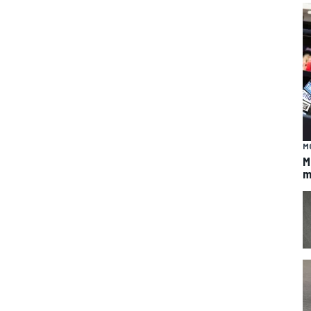
M
M
m