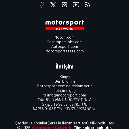
Motor1.com
Motorsportjobs.com
Autosport.com
Motorsportstats.com
İletişim
Künye
Geri bildirim
Motorsport.com'da reklam verin
İletişime geç
tr.info@motorsport.com
YAKUPLU MAH. HÜRRİYET BLV.
Skyport Residence NO: 1 İÇ
KAPI NO: 62 BEYLİKDÜZÜ/ İSTANBUL
Şartlar ve Koşullar
Çerez kullanım şartları
Gizlilik politikası
© 2026
Motorsport Network.
Tüm hakları saklıdır.