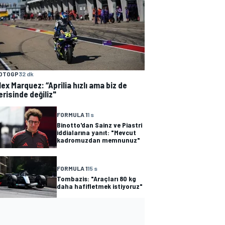
OTOGP
32 dk
lex Marquez: “Aprilia hızlı ama biz de
erisinde değiliz"
FORMULA 1
1 s
Binotto'dan Sainz ve Piastri
iddialarına yanıt: "Mevcut
kadromuzdan memnunuz"
FORMULA 1
15 s
Tombazis: "Araçları 80 kg
daha hafifletmek istiyoruz"