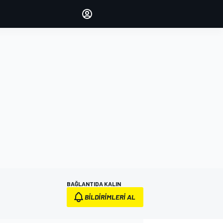
yönetin
Yorumlarınızla sesinizi duyurun
OTURUM AÇ
EDİSYON
TÜRKİYE
BAĞLANTIDA KALIN
BILDIRIMLERI AL