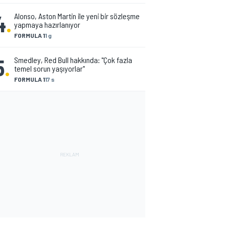
4
.
Alonso, Aston Martin ile yeni bir sözleşme
yapmaya hazırlanıyor
FORMULA 1
1 g
5
.
Smedley, Red Bull hakkında: "Çok fazla
temel sorun yaşıyorlar"
FORMULA 1
17 s