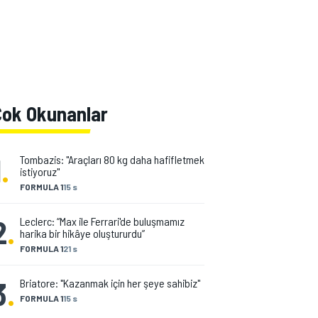
Çok Okunanlar
1
.
Tombazis: "Araçları 80 kg daha hafifletmek
istiyoruz"
FORMULA 1
15 s
2
.
Leclerc: “Max ile Ferrari'de buluşmamız
harika bir hikâye oluştururdu”
FORMULA 1
21 s
3
.
Briatore: "Kazanmak için her şeye sahibiz"
FORMULA 1
15 s