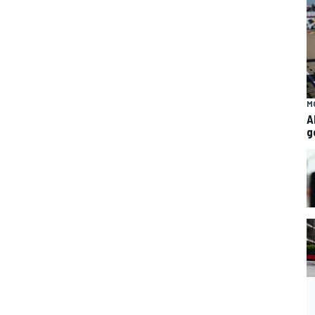
M
A
g