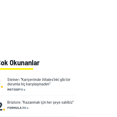
Çok Okunanlar
1
.
Steiner: "Kariyerimde Viñales'inki gibi bir
durumla hiç karşılaşmadım"
MOTOGP
10 s
2
.
Briatore: "Kazanmak için her şeye sahibiz"
FORMULA 1
10 s