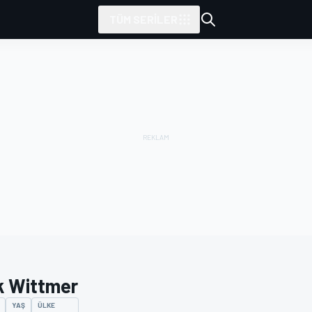
TÜM SERILER
k Wittmer
YAŞ
ÜLKE