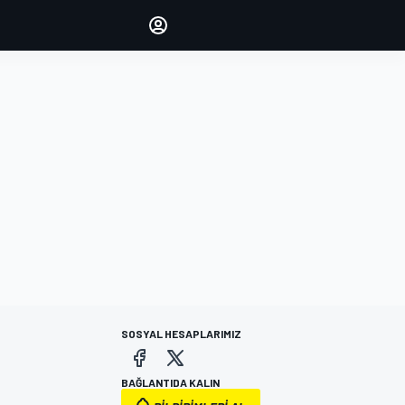
yönetin
Yorumlarınızla sesinizi duyurun
OTURUM AÇ
EDİSYON
TÜRKİYE
SOSYAL HESAPLARIMIZ
BAĞLANTIDA KALIN