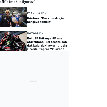
afifletmek istiyoruz"
FORMULA 1
10 s
Briatore: "Kazanmak için
her şeye sahibiz"
MOTOGP
10 s
MotoGP Britanya GP ana
antrenman: Bezzecchi, son
dakikalardaki rekor turuyla
zirvede, Toprak 22. sırada