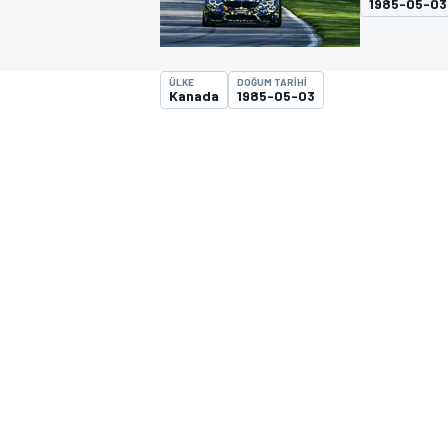
1985-05-03
MOTOGP
ÜLKE
DOĞUM TARIHI
Kanada
1985-05-03
WORLD SUPERBIKE