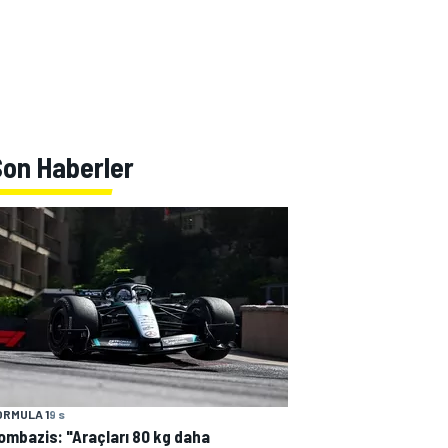
Son Haberler
ORMULA 1
9 s
ombazis: "Araçları 80 kg daha