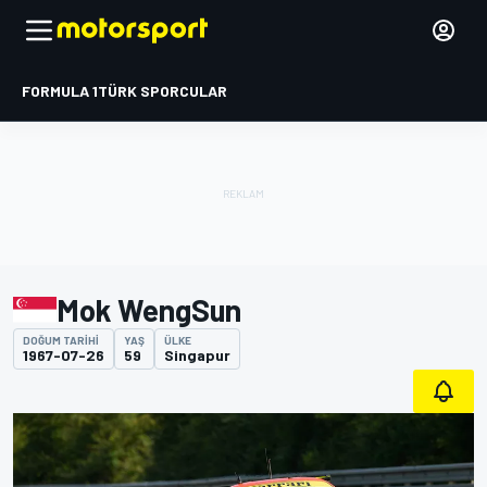
FORMULA 1
TÜRK SPORCULAR
Mok WengSun
DOĞUM TARIHI
YAŞ
ÜLKE
1967-07-26
59
Singapur