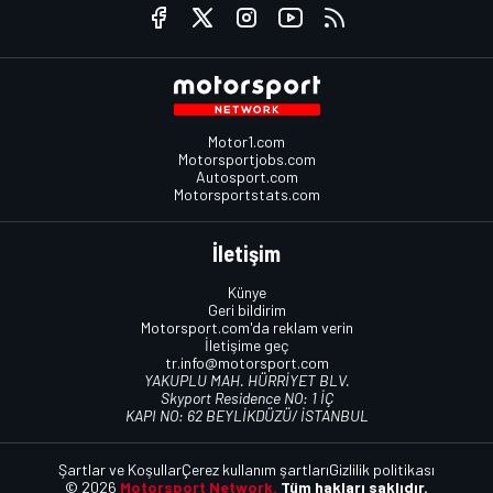
Motor1.com
Motorsportjobs.com
Autosport.com
Motorsportstats.com
İletişim
Künye
Geri bildirim
Motorsport.com'da reklam verin
İletişime geç
tr.info@motorsport.com
YAKUPLU MAH. HÜRRİYET BLV.
Skyport Residence NO: 1 İÇ
KAPI NO: 62 BEYLİKDÜZÜ/ İSTANBUL
Şartlar ve Koşullar
Çerez kullanım şartları
Gizlilik politikası
© 2026
Motorsport Network.
Tüm hakları saklıdır.