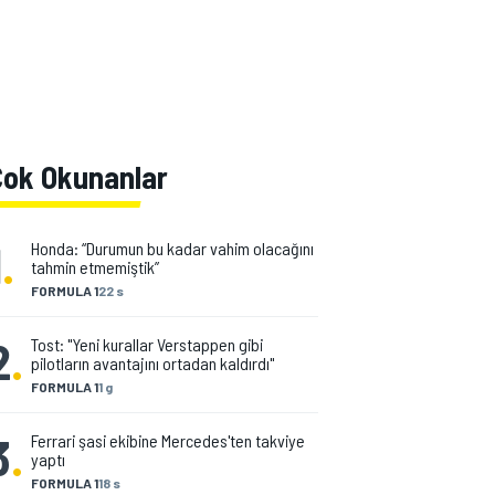
Çok Okunanlar
1
.
Honda: “Durumun bu kadar vahim olacağını
tahmin etmemiştik”
FORMULA 1
22 s
2
.
Tost: "Yeni kurallar Verstappen gibi
pilotların avantajını ortadan kaldırdı"
FORMULA 1
1 g
3
.
Ferrari şasi ekibine Mercedes'ten takviye
yaptı
FORMULA 1
18 s