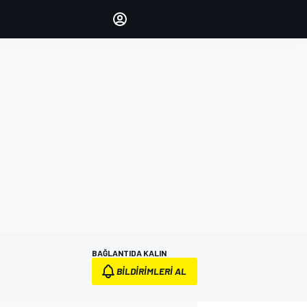
yönetin
Yorumlarınızla sesinizi duyurun
OTURUM AÇ
EDİSYON
TÜRKİYE
BAĞLANTIDA KALIN
BILDIRIMLERI AL