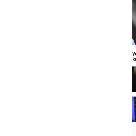
F
V
k