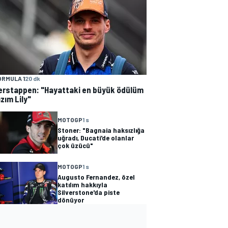
ORMULA 1
20 dk
erstappen: "Hayattaki en büyük ödülüm
ızım Lily"
MOTOGP
1 s
Stoner: "Bagnaia haksızlığa
uğradı, Ducati'de olanlar
çok üzücü"
MOTOGP
1 s
Augusto Fernandez, özel
katılım hakkıyla
Silverstone'da piste
dönüyor