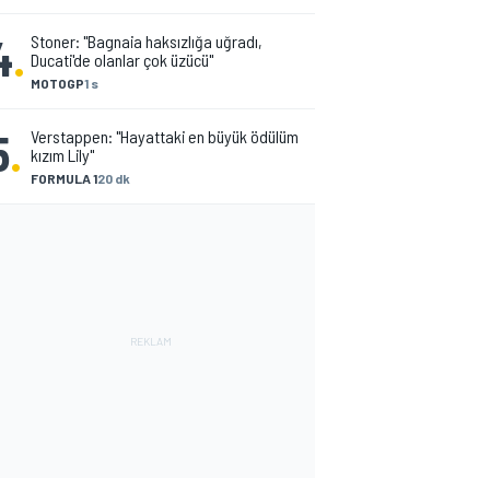
4
.
Stoner: "Bagnaia haksızlığa uğradı,
Ducati'de olanlar çok üzücü"
MOTOGP
1 s
5
.
Verstappen: "Hayattaki en büyük ödülüm
kızım Lily"
FORMULA 1
20 dk