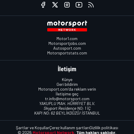
Motor1.com
Motorsportjobs.com
Autosport.com
Motorsportstats.com
İletişim
Künye
Geri bildirim
Motorsport.com'da reklam verin
İletişime geç
tr.info@motorsport.com
YAKUPLU MAH. HÜRRİYET BLV.
Skyport Residence NO: 1 İÇ
KAPI NO: 62 BEYLİKDÜZÜ/ İSTANBUL
Şartlar ve Koşullar
Çerez kullanım şartları
Gizlilik politikası
© 2026
Motorsport Network.
Tüm hakları saklıdır.