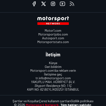
Motor1.com
Motorsportjobs.com
Autosport.com
Motorsportstats.com
İletişim
Künye
Geri bildirim
Motorsport.com'da reklam verin
İletişime geç
tr.info@motorsport.com
YAKUPLU MAH. HÜRRİYET BLV.
Skyport Residence NO: 1 İÇ
KAPI NO: 62 BEYLİKDÜZÜ/ İSTANBUL
Şartlar ve Koşullar
Çerez kullanım şartları
Gizlilik politikası
© 2026
Motorsport Network.
Tüm hakları saklıdır.