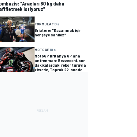
ombazis: "Araçları 80 kg daha
afifletmek istiyoruz"
FORMULA 1
10 s
Briatore: "Kazanmak için
her şeye sahibiz"
MOTOGP
10 s
MotoGP Britanya GP ana
antrenman: Bezzecchi, son
dakikalardaki rekor turuyla
zirvede, Toprak 22. sırada