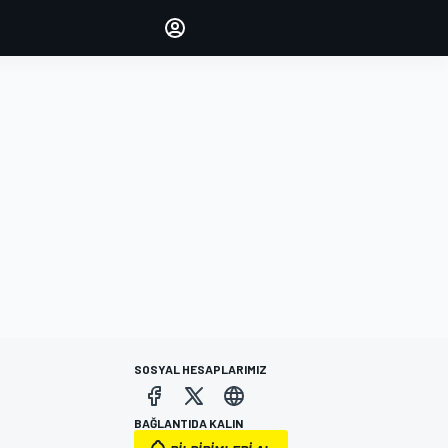
yönetin
Yorumlarınızla sesinizi duyurun
OTURUM AÇ
EDİSYON
TÜRKİYE
SOSYAL HESAPLARIMIZ
BAĞLANTIDA KALIN