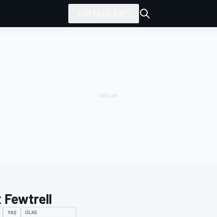
TÜM SERILER
 Fewtrell
YAŞ
ÜLKE