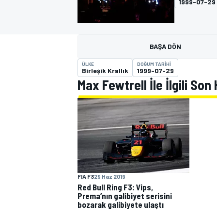
1999-07-29
MOTOGP
BAŞA DÖN
ÜLKE
DOĞUM TARIHI
Birleşik Krallık
1999-07-29
Max Fewtrell İle İlgili Son
WORLD SUPERBIKE
FIA F3
29 Haz 2019
Red Bull Ring F3: Vips,
Prema’nın galibiyet serisini
bozarak galibiyete ulaştı