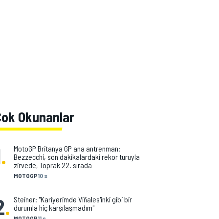
Çok Okunanlar
1
.
MotoGP Britanya GP ana antrenman:
Bezzecchi, son dakikalardaki rekor turuyla
zirvede, Toprak 22. sırada
MOTOGP
10 s
2
.
Steiner: "Kariyerimde Viñales'inki gibi bir
durumla hiç karşılaşmadım"
MOTOGP
11 s