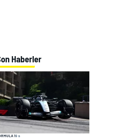
Son Haberler
ORMULA 1
9 s