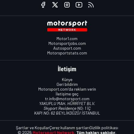
Motor1.com
Motorsportjobs.com
Autosport.com
Motorsportstats.com
İletişim
Künye
Geri bildirim
Motorsport.com'da reklam verin
İletişime geç
tr.info@motorsport.com
YAKUPLU MAH. HÜRRİYET BLV.
Skyport Residence NO: 1 İÇ
KAPI NO: 62 BEYLİKDÜZÜ/ İSTANBUL
Şartlar ve Koşullar
Çerez kullanım şartları
Gizlilik politikası
© 2026
Motorsport Network.
Tüm hakları saklıdır.