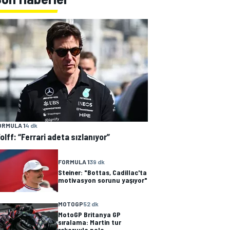
ORMULA 1
4 dk
olff: “Ferrari adeta sızlanıyor”
FORMULA 1
39 dk
Steiner: "Bottas, Cadillac'ta
motivasyon sorunu yaşıyor"
MOTOGP
52 dk
MotoGP Britanya GP
sıralama: Martin tur
rekoruyla pole