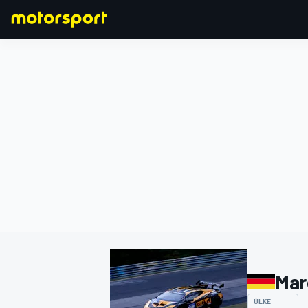
FORMULA 1
Mar
ÜLKE