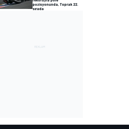
pozisyonunda, Toprak 22.
sırada