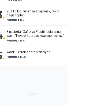
3
.
20 F1 pilotunun imzaladığı kask, rekor
bağış topladı
FORMULA 1
1 s
4
.
Binotto'dan Sainz ve Piastri iddialarına
yanıt: "Mevcut kadromuzdan memnunuz"
FORMULA 1
5 s
5
.
Wolff: “Ferrari adeta sızlanıyor”
FORMULA 1
4 dk