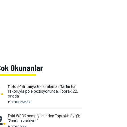
Çok Okunanlar
1
.
MotoGP Britanya GP sıralama: Martin tur
rekoruyla pole pozisyonunda, Toprak 22.
sırada
MOTOGP
52 dk
2
.
Eski WSBK şampiyonundan Toprak’a övgü:
“Sınırları zorluyor”
MOTOGP
2 s