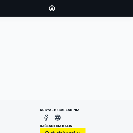
yönetin
Yorumlarınızla sesinizi duyurun
OTURUM AÇ
EDİSYON
TÜRKİYE
SOSYAL HESAPLARIMIZ
BAĞLANTIDA KALIN