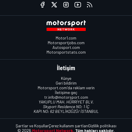
Motor1.com
Motorsportjobs.com
Autosport.com
Motorsportstats.com
İletişim
Künye
Geri bildirim
Motorsport.com'da reklam verin
İletişime geç
tr.info@motorsport.com
YAKUPLU MAH. HÜRRİYET BLV.
Skyport Residence NO: 1 İÇ
KAPI NO: 62 BEYLİKDÜZÜ/ İSTANBUL
Şartlar ve Koşullar
Çerez kullanım şartları
Gizlilik politikası
© 2026
Motorsport Network.
Tüm hakları saklıdır.