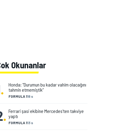
Çok Okunanlar
1
.
Honda: “Durumun bu kadar vahim olacağını
tahmin etmemiştik”
FORMULA 1
18 s
2
.
Ferrari şasi ekibine Mercedes'ten takviye
yaptı
FORMULA 1
13 s