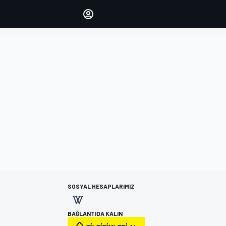
yönetin
Yorumlarınızla sesinizi duyurun
OTURUM AÇ
EDİSYON
TÜRKİYE
SOSYAL HESAPLARIMIZ
BAĞLANTIDA KALIN