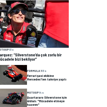
OTOGP
13 s
arquez: “Silverstone’da çok zorlu bir
ücadele bizi bekliyor”
FORMULA 1
13 s
Ferrari şasi ekibine
Mercedes'ten takviye yaptı
MOTOGP
14 s
Quartararo Silverstone için
iddialı: "Mücadele etmeye
hazırım"