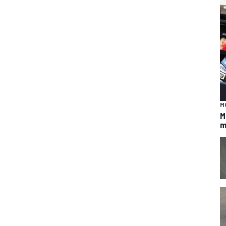
M
M
m