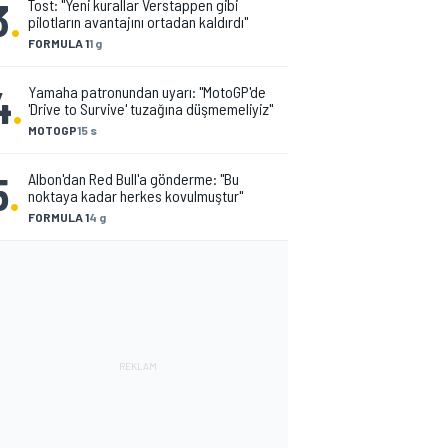
3
.
Tost: "Yeni kurallar Verstappen gibi
pilotların avantajını ortadan kaldırdı"
FORMULA 1
1 g
4
.
Yamaha patronundan uyarı: "MotoGP'de
'Drive to Survive' tuzağına düşmemeliyiz"
MOTOGP
15 s
5
.
Albon'dan Red Bull'a gönderme: "Bu
noktaya kadar herkes kovulmuştur"
FORMULA 1
4 g