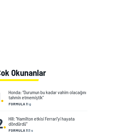
Çok Okunanlar
1
.
Honda: “Durumun bu kadar vahim olacağını
tahmin etmemiştik”
FORMULA 1
1 g
2
.
Hill: "Hamilton etkisi Ferrari'yi hayata
döndürdü"
FORMULA 1
13 s