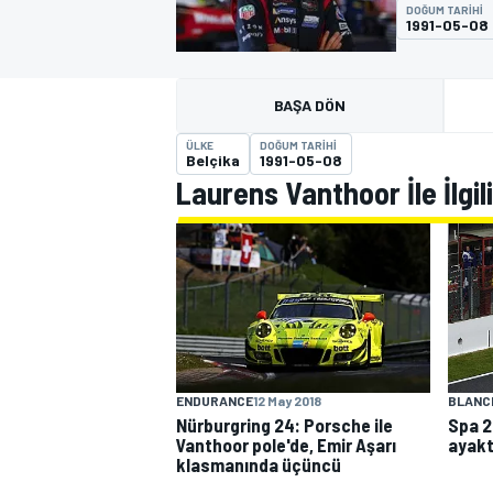
DOĞUM TARIHI
1991-05-08
MOTOGP
BAŞA DÖN
ÜLKE
DOĞUM TARIHI
Belçika
1991-05-08
Laurens Vanthoor İle İlgil
WORLD SUPERBIKE
BLANC
ENDURANCE
12 May 2018
Spa 2
Nürburgring 24: Porsche ile
ayakt
Vanthoor pole'de, Emir Aşarı
klasmanında üçüncü