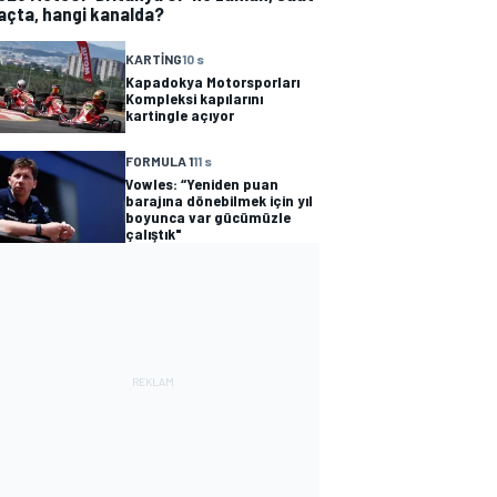
açta, hangi kanalda?
KARTING
10 s
Kapadokya Motorsporları
Kompleksi kapılarını
kartingle açıyor
FORMULA 1
11 s
Vowles: “Yeniden puan
barajına dönebilmek için yıl
boyunca var gücümüzle
çalıştık"