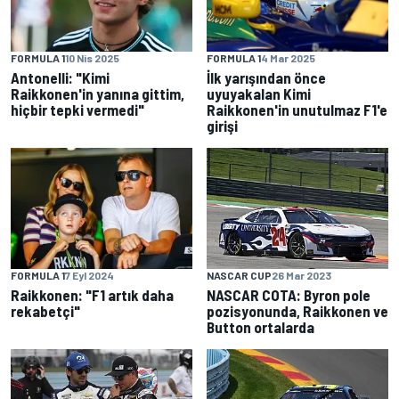
FORMULA 1
10 Nis 2025
FORMULA 1
4 Mar 2025
Antonelli: "Kimi
İlk yarışından önce
Raikkonen'in yanına gittim,
uyuyakalan Kimi
hiçbir tepki vermedi"
Raikkonen'in unutulmaz F1'e
girişi
FORMULA 1
7 Eyl 2024
NASCAR CUP
26 Mar 2023
Raikkonen: "F1 artık daha
NASCAR COTA: Byron pole
rekabetçi"
pozisyonunda, Raikkonen ve
Button ortalarda