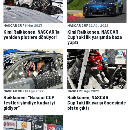
NASCAR CUP
8 Mar 2023
NASCAR CUP
22 Ağu 2022
Kimi Raikkonen, NASCAR'la
Kimi Raikkonen, NASCAR
yeniden pistlere dönüyor!
Cup'taki ilk yarışında kaza
yaptı
NASCAR CUP
13 Ağu 2022
NASCAR
11 Ağu 2022
Raikkonen: "Nascar CUP
Raikkonen, NASCAR
testleri şimdiye kadar iyi
Cup'taki ilk yarışı öncesinde
gidiyor"
piste çıktı