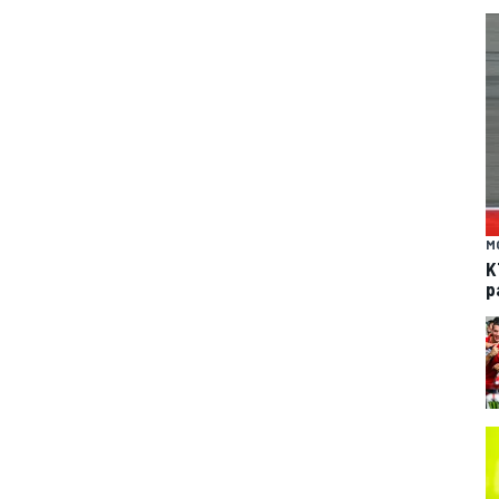
M
K
p