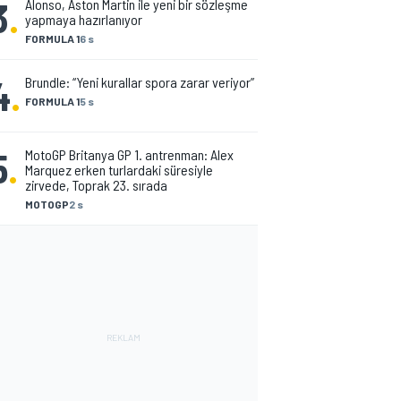
3
.
Alonso, Aston Martin ile yeni bir sözleşme
yapmaya hazırlanıyor
FORMULA 1
6 s
4
.
Brundle: “Yeni kurallar spora zarar veriyor”
FORMULA 1
5 s
5
.
MotoGP Britanya GP 1. antrenman: Alex
Marquez erken turlardaki süresiyle
zirvede, Toprak 23. sırada
MOTOGP
2 s