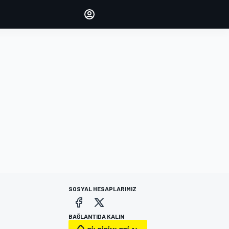
yönetin
Yorumlarınızla sesinizi duyurun
OTURUM AÇ
EDİSYON
TÜRKİYE
SOSYAL HESAPLARIMIZ
BAĞLANTIDA KALIN