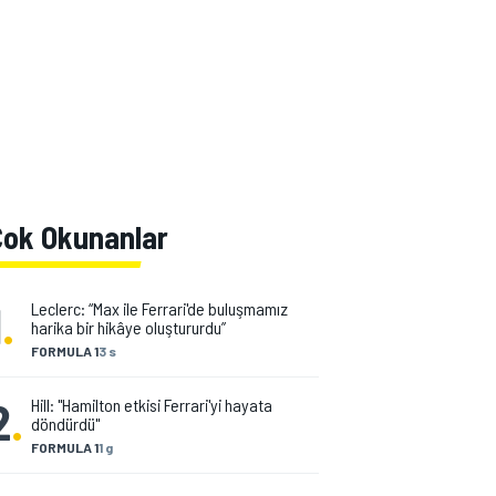
Çok Okunanlar
1
.
Leclerc: “Max ile Ferrari'de buluşmamız
harika bir hikâye oluştururdu”
FORMULA 1
3 s
2
.
Hill: "Hamilton etkisi Ferrari'yi hayata
döndürdü"
FORMULA 1
1 g