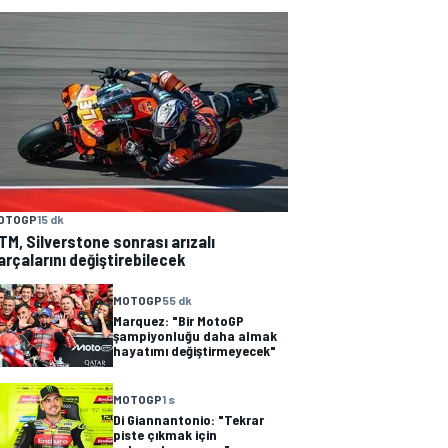
OTOGP
15 dk
TM, Silverstone sonrası arızalı
arçalarını değiştirebilecek
MOTOGP
55 dk
Marquez: "Bir MotoGP
şampiyonluğu daha almak
hayatımı değiştirmeyecek"
MOTOGP
1 s
Di Giannantonio: "Tekrar
piste çıkmak için