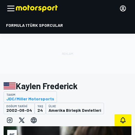
FORMULA 1
TÜRK SPORCULAR
Kaylen Frederick
TAKIM
JDC/Miller Motorsports
DOĞUM TARIHI
YAŞ
ÜLKE
2002-06-04
24
Amerika Birleşik Devletleri
85