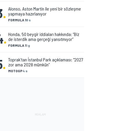
3
.
Alonso, Aston Martin ile yeni bir sözleşme
yapmaya hazırlanıyor
FORMULA 1
8 s
4
.
Honda, 50 beygir iddiaları hakkında: “Biz
de isterdik ama gerçeği yansıtmıyor”
FORMULA 1
1 g
5
.
Toprak’tan İstanbul Park açıklaması: "2027
zor ama 2028 mümkün”
MOTOGP
4 s