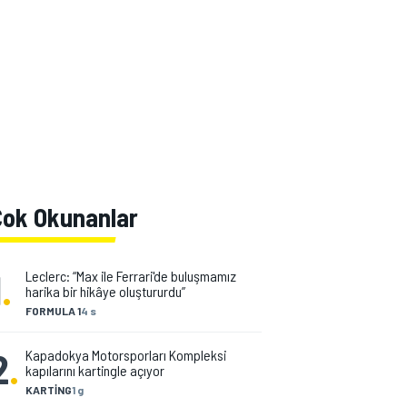
Çok Okunanlar
1
.
Leclerc: “Max ile Ferrari'de buluşmamız
harika bir hikâye oluştururdu”
FORMULA 1
4 s
2
.
Kapadokya Motorsporları Kompleksi
kapılarını kartingle açıyor
KARTING
1 g