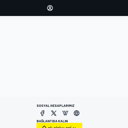
yönetin
Yorumlarınızla sesinizi duyurun
OTURUM AÇ
EDİSYON
TÜRKİYE
SOSYAL HESAPLARIMIZ
BAĞLANTIDA KALIN