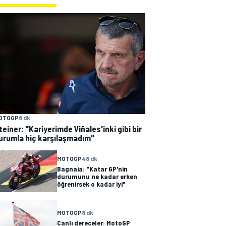
OTOGP
8 dk
teiner: "Kariyerimde Viñales'inki gibi bir
urumla hiç karşılaşmadım"
MOTOGP
48 dk
Bagnaia: "Katar GP'nin
durumunu ne kadar erken
öğrenirsek o kadar iyi"
MOTOGP
8 dk
Canlı dereceler: MotoGP