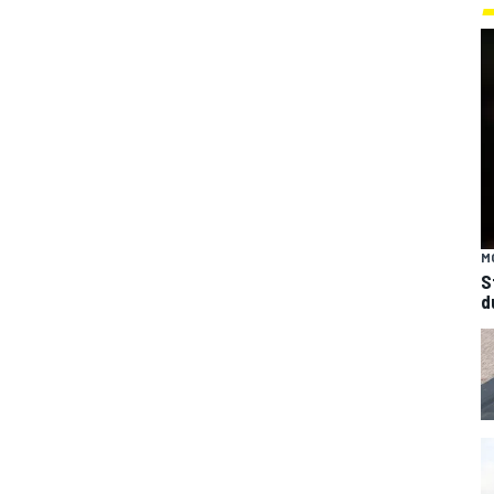
M
S
d