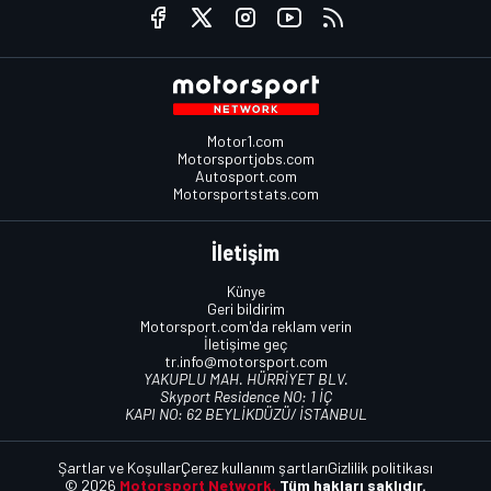
Motor1.com
Motorsportjobs.com
Autosport.com
Motorsportstats.com
İletişim
Künye
Geri bildirim
Motorsport.com'da reklam verin
İletişime geç
tr.info@motorsport.com
YAKUPLU MAH. HÜRRİYET BLV.
Skyport Residence NO: 1 İÇ
KAPI NO: 62 BEYLİKDÜZÜ/ İSTANBUL
Şartlar ve Koşullar
Çerez kullanım şartları
Gizlilik politikası
© 2026
Motorsport Network.
Tüm hakları saklıdır.