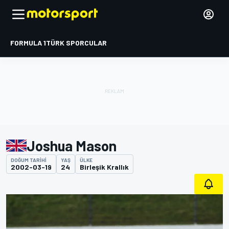
FORMULA 1
TÜRK SPORCULAR
Joshua Mason
DOĞUM TARIHI
YAŞ
ÜLKE
2002-03-19
24
Birleşik Krallık