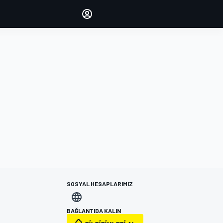
yönetin
Yorumlarınızla sesinizi duyurun
OTURUM AÇ
EDİSYON
TÜRKİYE
SOSYAL HESAPLARIMIZ
BAĞLANTIDA KALIN