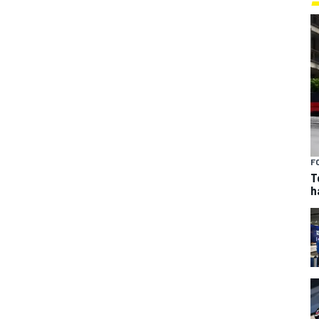
F
T
h