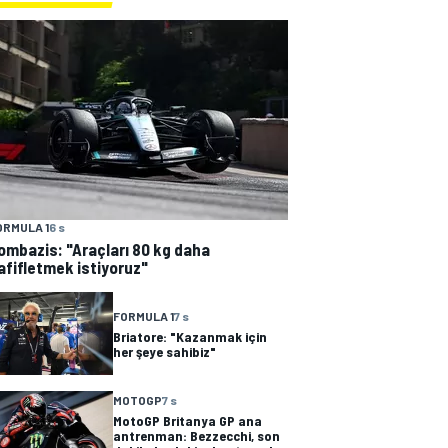
ORMULA 1
6 s
ombazis: "Araçları 80 kg daha
afifletmek istiyoruz"
FORMULA 1
7 s
Briatore: "Kazanmak için
her şeye sahibiz"
MOTOGP
7 s
MotoGP Britanya GP ana
antrenman: Bezzecchi, son