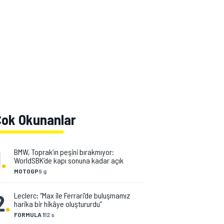
Çok Okunanlar
1
.
BMW, Toprak’ın peşini bırakmıyor:
WorldSBK’de kapı sonuna kadar açık
MOTOGP
9 g
2
.
Leclerc: “Max ile Ferrari'de buluşmamız
harika bir hikâye oluştururdu”
FORMULA 1
12 s