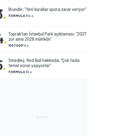
3
.
Brundle: “Yeni kurallar spora zarar veriyor”
FORMULA 1
14 s
4
.
Toprak’tan İstanbul Park açıklaması: "2027
zor ama 2028 mümkün”
MOTOGP
11 s
5
.
Smedley, Red Bull hakkında: "Çok fazla
temel sorun yaşıyorlar"
FORMULA 1
9 s