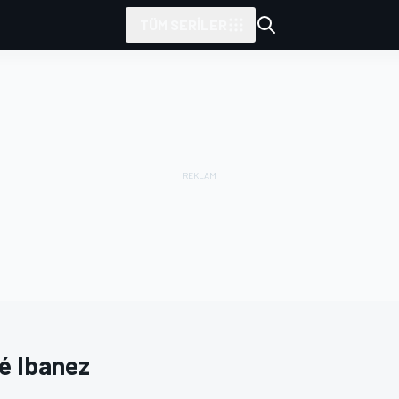
TÜM SERILER
é Ibanez