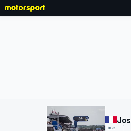
FORMULA 1
Jos
ÜLKE