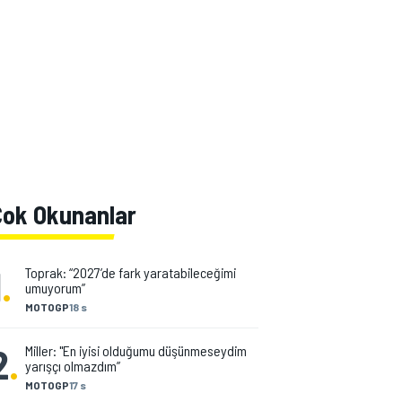
Çok Okunanlar
1
.
Toprak: “2027’de fark yaratabileceğimi
umuyorum”
MOTOGP
18 s
2
.
Miller: "En iyisi olduğumu düşünmeseydim
yarışçı olmazdım”
MOTOGP
17 s