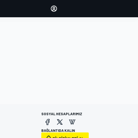
yönetin
Yorumlarınızla sesinizi duyurun
OTURUM AÇ
EDİSYON
TÜRKİYE
SOSYAL HESAPLARIMIZ
BAĞLANTIDA KALIN