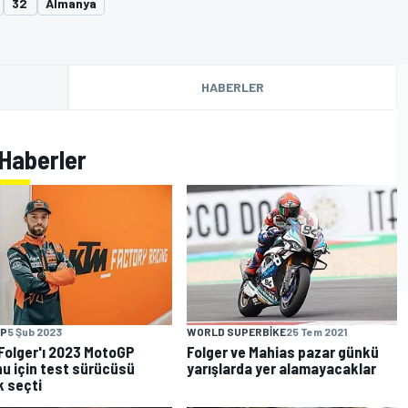
32
Almanya
HABERLER
 Haberler
P
5 Şub 2023
WORLD SUPERBIKE
25 Tem 2021
Folger'ı 2023 MotoGP
Folger ve Mahias pazar günkü
u için test sürücüsü
yarışlarda yer alamayacaklar
k seçti