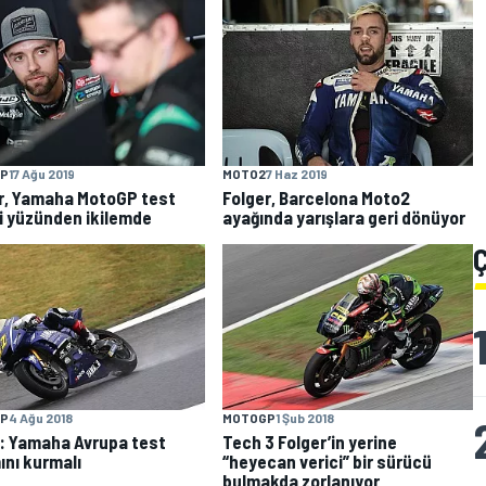
P
17 Ağu 2019
MOTO2
7 Haz 2019
r, Yamaha MotoGP test
Folger, Barcelona Moto2
fi yüzünden ikilemde
ayağında yarışlara geri dönüyor
P
4 Ağu 2018
MOTOGP
1 Şub 2018
: Yamaha Avrupa test
Tech 3 Folger’in yerine
ını kurmalı
“heyecan verici” bir sürücü
bulmakda zorlanıyor