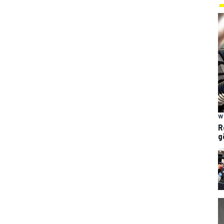
W
R
g