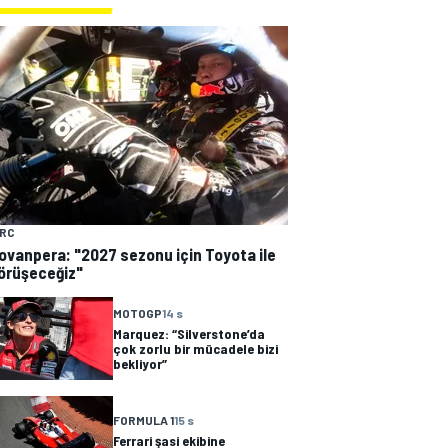
RC
ovanpera: "2027 sezonu için Toyota ile
örüşeceğiz"
MOTOGP
14 s
Marquez: “Silverstone’da
çok zorlu bir mücadele bizi
bekliyor”
FORMULA 1
15 s
Ferrari şasi ekibine