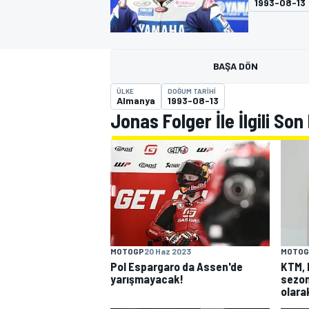
1993-08-13
MOTOGP
BAŞA DÖN
ÜLKE
DOĞUM TARIHI
Almanya
1993-08-13
Jonas Folger İle İlgili Son
WORLD SUPERBIKE
MOTOGP
20 Haz 2023
MOTOG
Pol Espargaro da Assen'de
KTM, 
yarışmayacak!
sezon
olara