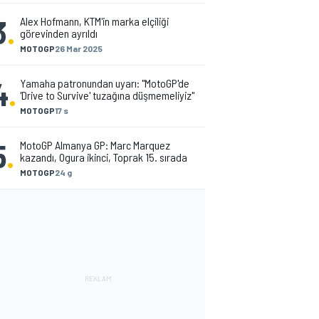
3
.
Alex Hofmann, KTM'in marka elçiliği
görevinden ayrıldı
MOTOGP
26 Mar 2025
4
.
Yamaha patronundan uyarı: "MotoGP'de
'Drive to Survive' tuzağına düşmemeliyiz"
MOTOGP
17 s
5
.
MotoGP Almanya GP: Marc Marquez
kazandı, Ogura ikinci, Toprak 15. sırada
MOTOGP
24 g