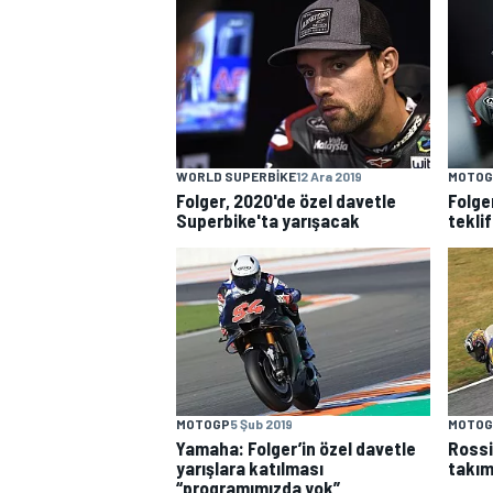
WORLD SUPERBIKE
12 Ara 2019
MOTOG
WRC
Folger, 2020'de özel davetle
Folge
Superbike'ta yarışacak
tekli
MOTOGP
5 Şub 2019
MOTOG
Yamaha: Folger’in özel davetle
Rossi
yarışlara katılması
takım
“programımızda yok”