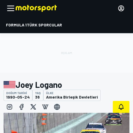
FORMULA 1
TÜRK SPORCULAR
Joey Logano
DOĞUM TARIHI
YAŞ
ÜLKE
1990-05-24
36
Amerika Birleşik Devletleri