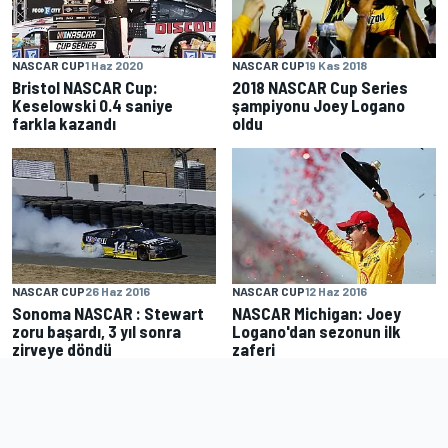
NASCAR CUP
1 Haz 2020
NASCAR CUP
19 Kas 2018
Bristol NASCAR Cup:
2018 NASCAR Cup Series
Keselowski 0.4 saniye
şampiyonu Joey Logano
farkla kazandı
oldu
NASCAR CUP
26 Haz 2016
NASCAR CUP
12 Haz 2016
Sonoma NASCAR : Stewart
NASCAR Michigan: Joey
zoru başardı, 3 yıl sonra
Logano'dan sezonun ilk
zirveye döndü
zaferi