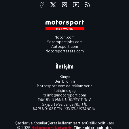
Motor1.com
Motorsportjobs.com
Autosport.com
Motorsportstats.com
İletişim
Künye
Geri bildirim
Motorsport.com'da reklam verin
İletişime geç
tr.info@motorsport.com
YAKUPLU MAH. HÜRRİYET BLV.
Skyport Residence NO: 1 İÇ
KAPI NO: 62 BEYLİKDÜZÜ/ İSTANBUL
Şartlar ve Koşullar
Çerez kullanım şartları
Gizlilik politikası
© 2026
Motorsport Network.
Tüm hakları saklıdır.