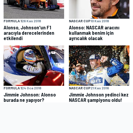
FORMULA 1
26 Kas 2018
NASCAR CUP
10 Kas 2018
Alonso, Johnson'un F1
Alonso: NASCAR aracını
aracıyla derecelerinden
kullanmak benim için
etkilendi
ayrıcalık olacak
FORMULA 1
24 Oca 2018
NASCAR CUP
21 Kas 2016
Jimmie Johnson: Alonso
Jimmie Johnson yedinci kez
burada ne yapıyor?
NASCAR şampiyonu oldu!