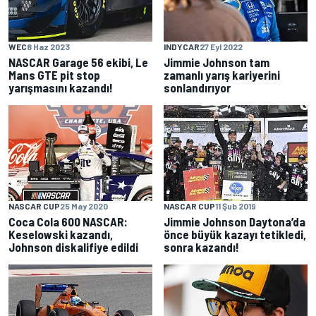
WEC
8 Haz 2023
INDYCAR
27 Eyl 2022
NASCAR Garage 56 ekibi, Le
Jimmie Johnson tam
Mans GTE pit stop
zamanlı yarış kariyerini
yarışmasını kazandı!
sonlandırıyor
NASCAR CUP
25 May 2020
NASCAR CUP
11 Şub 2019
Coca Cola 600 NASCAR:
Jimmie Johnson Daytona’da
Keselowski kazandı,
önce büyük kazayı tetikledi,
Johnson diskalifiye edildi
sonra kazandı!