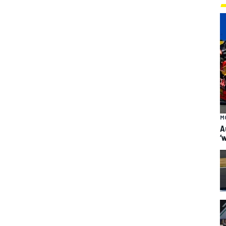
M
A
‘