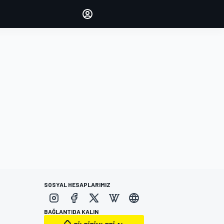
yönetin
Yorumlarınızla sesinizi duyurun
OTURUM AÇ
EDİSYON
TÜRKİYE
SOSYAL HESAPLARIMIZ
BAĞLANTIDA KALIN