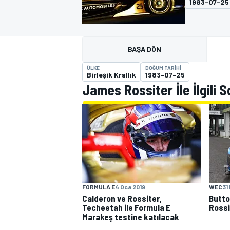
1983-07-25
MOTOGP
BAŞA DÖN
ÜLKE
DOĞUM TARIHI
Birleşik Krallık
1983-07-25
James Rossiter İle İlgili 
WORLD SUPERBIKE
FORMULA E
4 Oca 2019
WEC
31
Calderon ve Rossiter,
Butto
Techeetah ile Formula E
Rossi
Marakeş testine katılacak