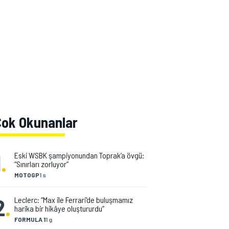
Çok Okunanlar
1
.
Eski WSBK şampiyonundan Toprak’a övgü:
“Sınırları zorluyor”
MOTOGP
1 s
2
.
Leclerc: “Max ile Ferrari'de buluşmamız
harika bir hikâye oluştururdu”
FORMULA 1
1 g