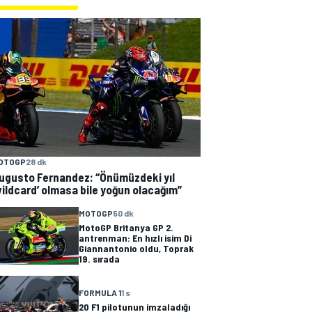
OTOGP
28 dk
ugusto Fernandez: “Önümüzdeki yıl
wildcard’ olmasa bile yoğun olacağım”
MOTOGP
50 dk
MotoGP Britanya GP 2.
antrenman: En hızlı isim Di
Giannantonio oldu, Toprak
19. sırada
FORMULA 1
1 s
20 F1 pilotunun imzaladığı