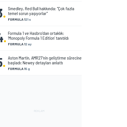
3
.
Smedley, Red Bull hakkında: "Çok fazla
temel sorun yaşıyorlar"
FORMULA 1
21 s
4
.
Formula 1 ve Hasbro’dan ortaklık:
‘Monopoly Formula 1 Edition’ tanıtıldı
FORMULA 1
2 ay
5
.
Aston Martin, AMR27‘nin geliştirme sürecine
başladı: Newey detayları anlattı
FORMULA 1
5 g