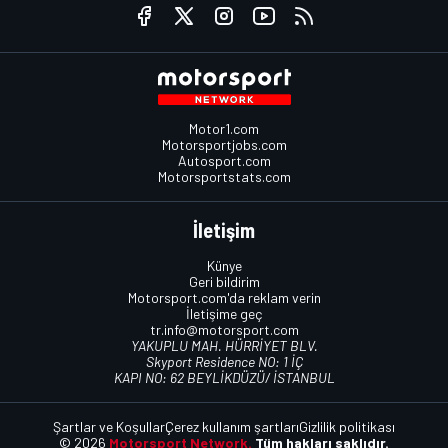
Motor1.com
Motorsportjobs.com
Autosport.com
Motorsportstats.com
İletişim
Künye
Geri bildirim
Motorsport.com'da reklam verin
İletişime geç
tr.info@motorsport.com
YAKUPLU MAH. HÜRRİYET BLV.
Skyport Residence NO: 1 İÇ
KAPI NO: 62 BEYLİKDÜZÜ/ İSTANBUL
Şartlar ve Koşullar
Çerez kullanım şartları
Gizlilik politikası
© 2026
Motorsport Network.
Tüm hakları saklıdır.