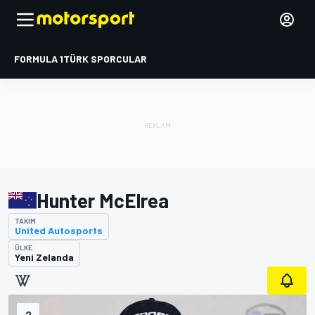
FORMULA 1
TÜRK SPORCULAR
Hunter McElrea
TAKIM
United Autosports
ÜLKE
Yeni Zelanda
2