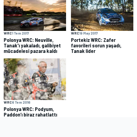
WRC
1 Tem 2017
WRC
19 May 2017
Polonya WRC: Neuville,
Portekiz WRC: Zafer
Tanak'ı yakaladı, galibiyet
favorileri sorun yaşadı,
mücadelesi pazara kaldı
Tanak lider
WRC
6 Tem 2016
Polonya WRC: Podyum,
Paddon’ı biraz rahatlattı