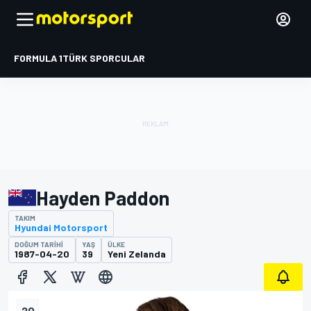
FORMULA 1
TÜRK SPORCULAR
Hayden Paddon
TAKIM
Hyundai Motorsport
DOĞUM TARIHI
YAŞ
ÜLKE
1987-04-20
39
Yeni Zelanda
20