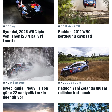
WRC
6 ay
WRC
14 Ara 2018
Hyundai, 2026 WRC için
Paddon, 2019 WRC
yenilenen i20 N Rally1'i
koltuğunu kaybetti
tanıttı
WRC
17 Şub 2018
WRC
20 Oca 2018
İsveç Rallisi: Neuville son
Paddon Yeni Zelanda ulusal
güne 22 saniyelik farkla
rallisine katılacak
lider giriyor