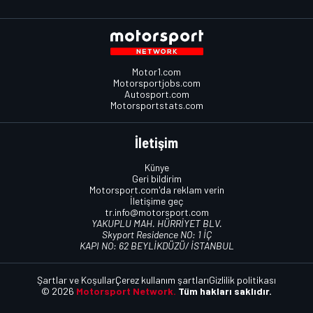
Motor1.com
Motorsportjobs.com
Autosport.com
Motorsportstats.com
İletişim
Künye
Geri bildirim
Motorsport.com'da reklam verin
İletişime geç
tr.info@motorsport.com
YAKUPLU MAH. HÜRRİYET BLV.
Skyport Residence NO: 1 İÇ
KAPI NO: 62 BEYLİKDÜZÜ/ İSTANBUL
Şartlar ve Koşullar
Çerez kullanım şartları
Gizlilik politikası
© 2026
Motorsport Network.
Tüm hakları saklıdır.