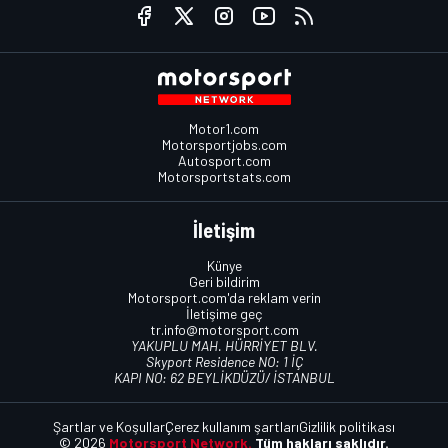
Motor1.com
Motorsportjobs.com
Autosport.com
Motorsportstats.com
İletişim
Künye
Geri bildirim
Motorsport.com'da reklam verin
İletişime geç
tr.info@motorsport.com
YAKUPLU MAH. HÜRRİYET BLV.
Skyport Residence NO: 1 İÇ
KAPI NO: 62 BEYLİKDÜZÜ/ İSTANBUL
Şartlar ve Koşullar
Çerez kullanım şartları
Gizlilik politikası
© 2026
Motorsport Network.
Tüm hakları saklıdır.