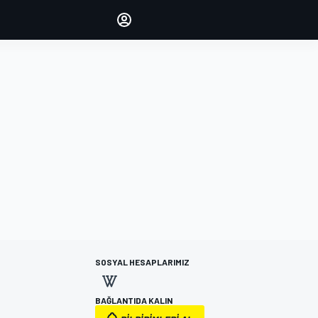
yönetin
Yorumlarınızla sesinizi duyurun
OTURUM AÇ
EDİSYON
TÜRKİYE
SOSYAL HESAPLARIMIZ
BAĞLANTIDA KALIN