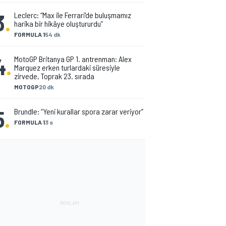
3
.
Leclerc: “Max ile Ferrari'de buluşmamız
harika bir hikâye oluştururdu”
FORMULA 1
54 dk
4
.
MotoGP Britanya GP 1. antrenman: Alex
Marquez erken turlardaki süresiyle
zirvede, Toprak 23. sırada
MOTOGP
20 dk
5
.
Brundle: “Yeni kurallar spora zarar veriyor”
FORMULA 1
3 s