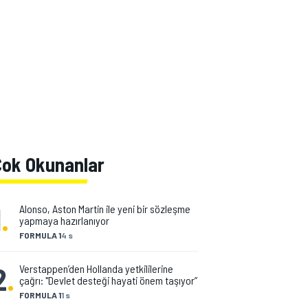
Çok Okunanlar
1
.
Alonso, Aston Martin ile yeni bir sözleşme
yapmaya hazırlanıyor
FORMULA 1
4 s
2
.
Verstappen’den Hollanda yetkililerine
çağrı: "Devlet desteği hayati önem taşıyor”
FORMULA 1
1 s