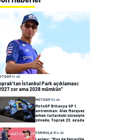
OTOGP
14 dk
oprak’tan İstanbul Park açıklaması:
2027 zor ama 2028 mümkün”
MOTOGP
20 dk
MotoGP Britanya GP 1.
antrenman: Alex Marquez
erken turlardaki süresiyle
zirvede, Toprak 23. sırada
FORMULA 1
54 dk
Leclerc: “Max ile Ferrari'de