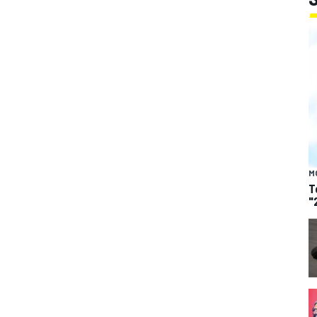
M
T
"