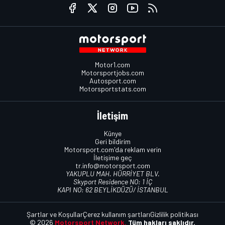
Motor1.com
Motorsportjobs.com
Autosport.com
Motorsportstats.com
İletişim
Künye
Geri bildirim
Motorsport.com'da reklam verin
İletişime geç
tr.info@motorsport.com
YAKUPLU MAH. HÜRRİYET BLV.
Skyport Residence NO: 1 İÇ
KAPI NO: 62 BEYLİKDÜZÜ/ İSTANBUL
Şartlar ve Koşullar
Çerez kullanım şartları
Gizlilik politikası
© 2026
Motorsport Network.
Tüm hakları saklıdır.