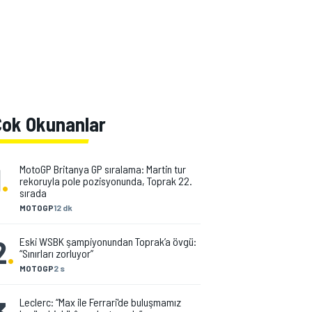
Çok Okunanlar
1
.
MotoGP Britanya GP sıralama: Martin tur
rekoruyla pole pozisyonunda, Toprak 22.
sırada
MOTOGP
12 dk
2
.
Eski WSBK şampiyonundan Toprak’a övgü:
“Sınırları zorluyor”
MOTOGP
2 s
Leclerc: “Max ile Ferrari'de buluşmamız