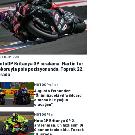
OTOGP
12 dk
otoGP Britanya GP sıralama: Martin tur
ekoruyla pole pozisyonunda, Toprak 22.
ırada
MOTOGP
44 dk
Augusto Fernandez:
“Önümüzdeki yıl ‘wildcard’
olmasa bile yoğun
olacağım”
MOTOGP
1 s
MotoGP Britanya GP 2.
antrenman: En hızlı isim Di
Giannantonio oldu, Toprak
19. sırada