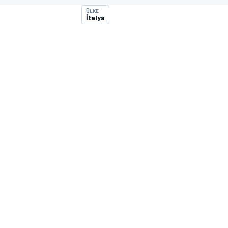
ÜLKE
MOTOGP
İtalya
WORLD SUPERBIKE