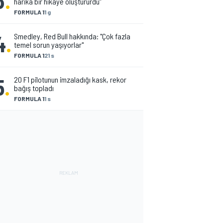
3
.
harika bir hikâye oluştururdu”
FORMULA 1
1 g
4
.
Smedley, Red Bull hakkında: "Çok fazla
temel sorun yaşıyorlar"
FORMULA 1
21 s
5
.
20 F1 pilotunun imzaladığı kask, rekor
bağış topladı
FORMULA 1
1 s