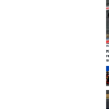
M
M
r
s