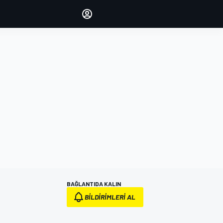
yönetin
Yorumlarınızla sesinizi duyurun
OTURUM AÇ
EDİSYON
TÜRKİYE
BAĞLANTIDA KALIN
BILDIRIMLERI AL