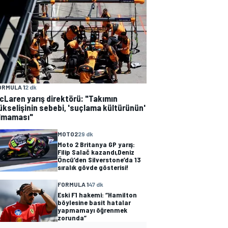
ORMULA 1
2 dk
cLaren yarış direktörü: "Takımın
ükselişinin sebebi, 'suçlama kültürünün'
lmaması"
MOTO2
29 dk
Moto 2 Britanya GP yarış:
Filip Salač kazandı,Deniz
Öncü’den Silverstone’da 13
sıralık gövde gösterisi!
FORMULA 1
47 dk
Eski F1 hakemi: “Hamilton
böylesine basit hatalar
yapmamayı öğrenmek
zorunda”