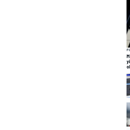
F
M
y
o