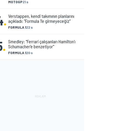
MOTOGP
21 s
4
.
Verstappen, kendi takımının planlarını
açıkladı: "Formula 1’e girmeyeceğiz"
FORMULA 1
22 s
5
.
Smedley: "Ferrari çalışanları Hamilton'ı
Schumacher'e benzetiyor"
FORMULA 1
20 s