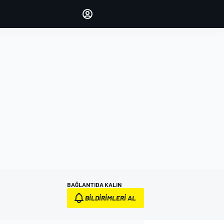
yönetin
Yorumlarınızla sesinizi duyurun
OTURUM AÇ
EDİSYON
TÜRKİYE
BAĞLANTIDA KALIN
BILDIRIMLERI AL