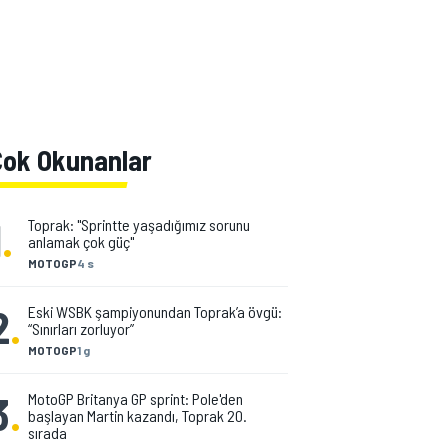
Çok Okunanlar
1
.
Toprak: "Sprintte yaşadığımız sorunu
anlamak çok güç"
MOTOGP
4 s
2
.
Eski WSBK şampiyonundan Toprak’a övgü:
“Sınırları zorluyor”
MOTOGP
1 g
3
.
MotoGP Britanya GP sprint: Pole'den
başlayan Martin kazandı, Toprak 20.
sırada