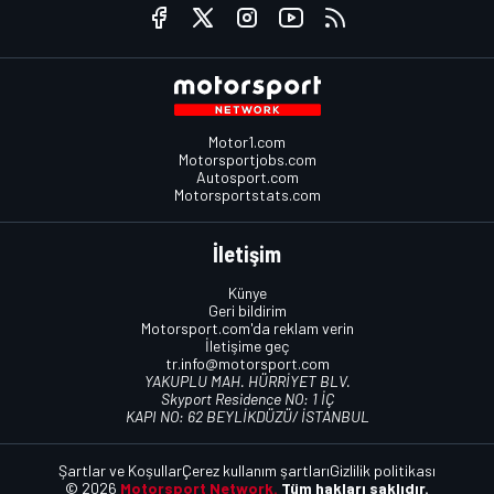
Motor1.com
Motorsportjobs.com
Autosport.com
Motorsportstats.com
İletişim
Künye
Geri bildirim
Motorsport.com'da reklam verin
İletişime geç
tr.info@motorsport.com
YAKUPLU MAH. HÜRRİYET BLV.
Skyport Residence NO: 1 İÇ
KAPI NO: 62 BEYLİKDÜZÜ/ İSTANBUL
Şartlar ve Koşullar
Çerez kullanım şartları
Gizlilik politikası
© 2026
Motorsport Network.
Tüm hakları saklıdır.