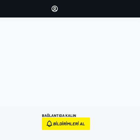
yönetin
Yorumlarınızla sesinizi duyurun
OTURUM AÇ
EDİSYON
TÜRKİYE
BAĞLANTIDA KALIN
BILDIRIMLERI AL