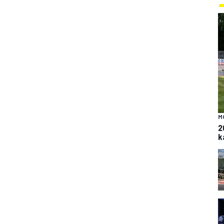
M
2
k