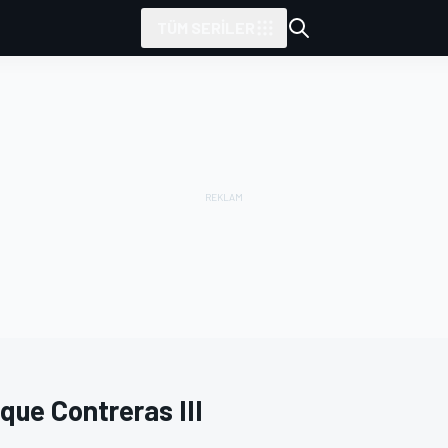
TÜM SERILER
que Contreras III