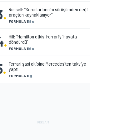
3
.
Russell: “Sorunlar benim sürüşümden değil
araçtan kaynaklanıyor”
FORMULA 1
18 s
4
.
Hill: "Hamilton etkisi Ferrari'yi hayata
döndürdü"
FORMULA 1
16 s
5
.
Ferrari şasi ekibine Mercedes'ten takviye
yaptı
FORMULA 1
1 g