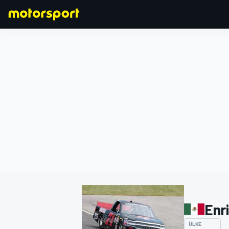
FORMULA 1
Enri
ÜLKE