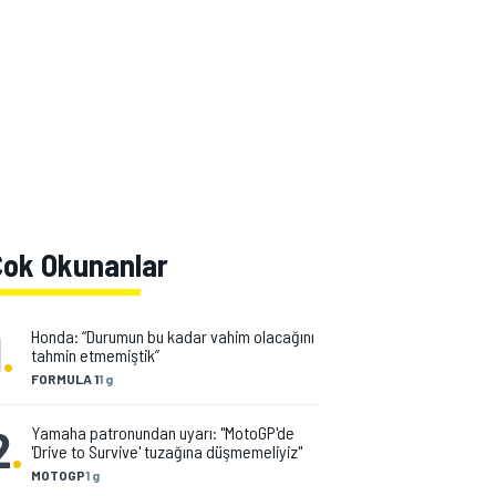
Çok Okunanlar
1
.
Honda: “Durumun bu kadar vahim olacağını
tahmin etmemiştik”
FORMULA 1
1 g
2
.
Yamaha patronundan uyarı: "MotoGP'de
'Drive to Survive' tuzağına düşmemeliyiz"
MOTOGP
1 g