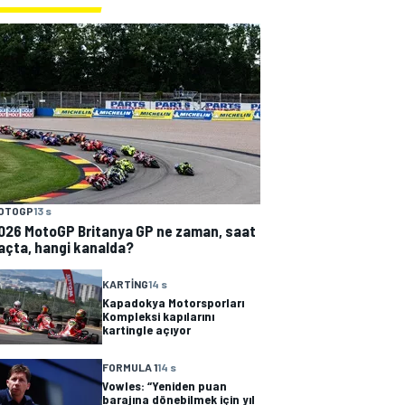
OTOGP
13 s
026 MotoGP Britanya GP ne zaman, saat
açta, hangi kanalda?
KARTING
14 s
Kapadokya Motorsporları
Kompleksi kapılarını
kartingle açıyor
FORMULA 1
14 s
Vowles: “Yeniden puan
barajına dönebilmek için yıl