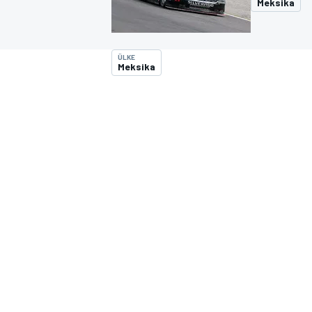
Meksika
MOTOGP
ÜLKE
Meksika
WORLD SUPERBIKE