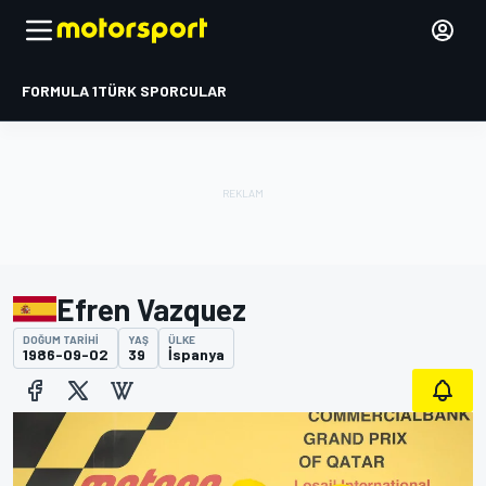
FORMULA 1
TÜRK SPORCULAR
Efren Vazquez
DOĞUM TARIHI
YAŞ
ÜLKE
1986-09-02
39
İspanya