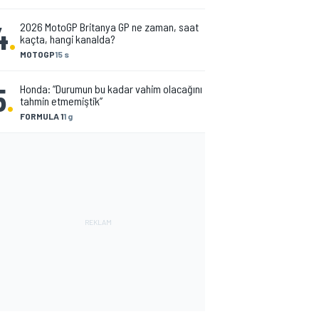
4
.
2026 MotoGP Britanya GP ne zaman, saat
kaçta, hangi kanalda?
MOTOGP
15 s
5
.
Honda: “Durumun bu kadar vahim olacağını
tahmin etmemiştik”
FORMULA 1
1 g