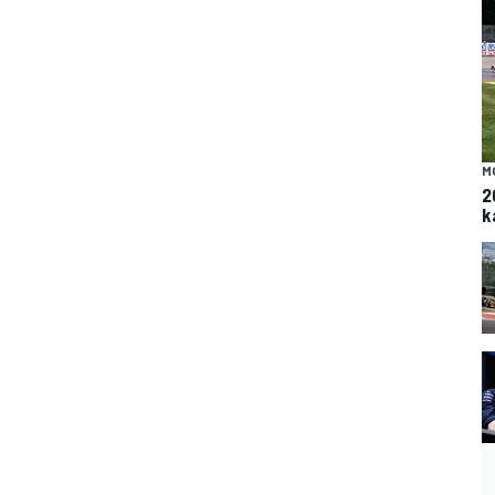
M
2
k