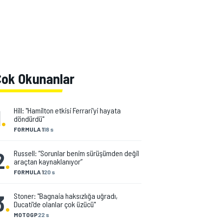
Çok Okunanlar
1
.
Hill: "Hamilton etkisi Ferrari'yi hayata
döndürdü"
FORMULA 1
18 s
2
.
Russell: “Sorunlar benim sürüşümden değil
araçtan kaynaklanıyor”
FORMULA 1
20 s
3
.
Stoner: "Bagnaia haksızlığa uğradı,
Ducati'de olanlar çok üzücü"
MOTOGP
22 s