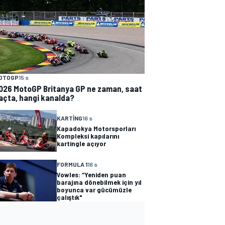
OTOGP
15 s
026 MotoGP Britanya GP ne zaman, saat
açta, hangi kanalda?
KARTING
16 s
Kapadokya Motorsporları
Kompleksi kapılarını
kartingle açıyor
FORMULA 1
16 s
Vowles: “Yeniden puan
barajına dönebilmek için yıl
boyunca var gücümüzle
çalıştık"