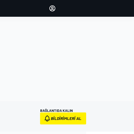
yönetin
Yorumlarınızla sesinizi duyurun
OTURUM AÇ
EDİSYON
TÜRKİYE
BAĞLANTIDA KALIN
BILDIRIMLERI AL