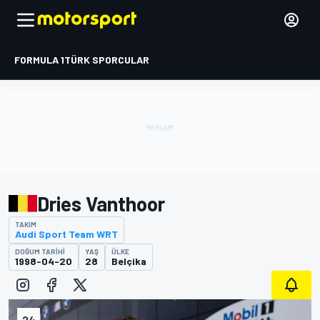
FORMULA 1
TÜRK SPORCULAR
Dries Vanthoor
TAKIM
Audi Sport Team WRT
DOĞUM TARIHI
YAŞ
ÜLKE
1998-04-20
28
Belçika
24