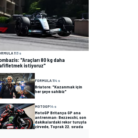
ORMULA 1
13 s
ombazis: "Araçları 80 kg daha
afifletmek istiyoruz"
FORMULA 1
14 s
Briatore: "Kazanmak için
her şeye sahibiz"
MOTOGP
14 s
MotoGP Britanya GP ana
antrenman: Bezzecchi, son
dakikalardaki rekor turuyla
zirvede, Toprak 22. sırada