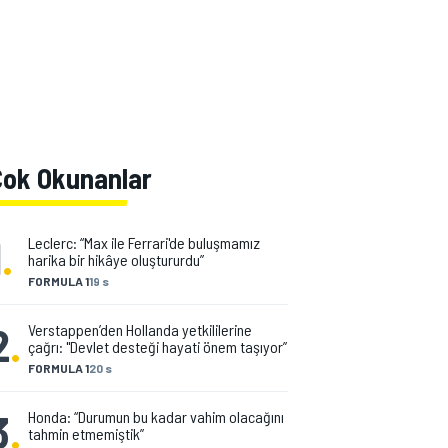
Çok Okunanlar
1
.
Leclerc: “Max ile Ferrari'de buluşmamız
harika bir hikâye oluştururdu”
FORMULA 1
19 s
2
.
Verstappen’den Hollanda yetkililerine
çağrı: "Devlet desteği hayati önem taşıyor”
FORMULA 1
20 s
3
.
Honda: “Durumun bu kadar vahim olacağını
tahmin etmemiştik”