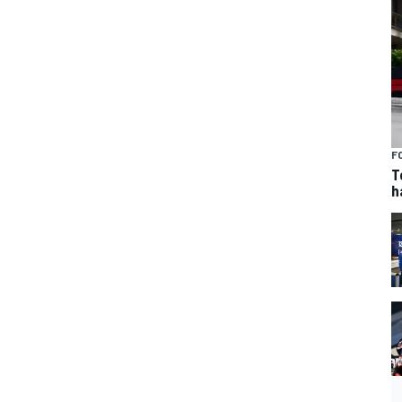
F
T
h