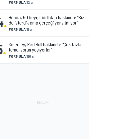
FORMULA 1
2 g
4
.
Honda, 50 beygir iddiaları hakkında: “Biz
de isterdik ama gerçeği yansıtmıyor”
FORMULA 1
1 g
5
.
Smedley, Red Bull hakkında: "Çok fazla
temel sorun yaşıyorlar"
FORMULA 1
16 s