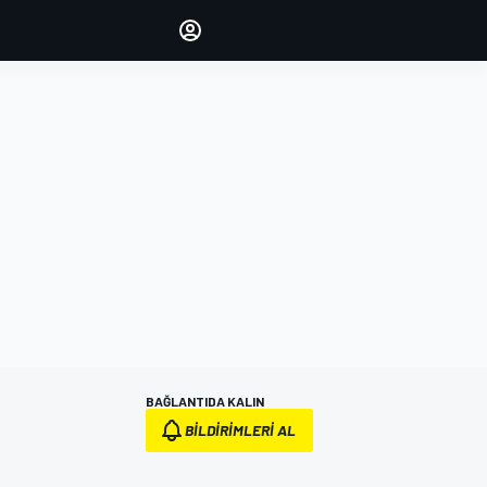
yönetin
Yorumlarınızla sesinizi duyurun
OTURUM AÇ
EDİSYON
TÜRKİYE
BAĞLANTIDA KALIN
BILDIRIMLERI AL