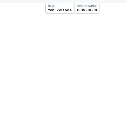
ÜLKE
DOĞUM TARIHI
MOTOGP
Yeni Zelanda
1989-10-19
WORLD SUPERBIKE