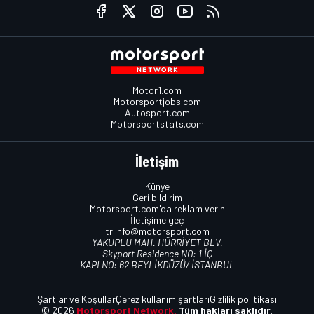
Motor1.com
Motorsportjobs.com
Autosport.com
Motorsportstats.com
İletişim
Künye
Geri bildirim
Motorsport.com'da reklam verin
İletişime geç
tr.info@motorsport.com
YAKUPLU MAH. HÜRRİYET BLV.
Skyport Residence NO: 1 İÇ
KAPI NO: 62 BEYLİKDÜZÜ/ İSTANBUL
Şartlar ve Koşullar
Çerez kullanım şartları
Gizlilik politikası
© 2026
Motorsport Network.
Tüm hakları saklıdır.