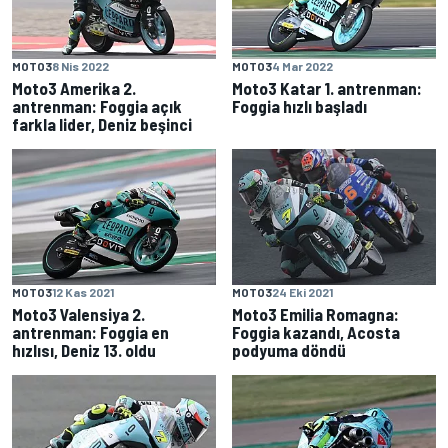
MOTO3
8 Nis 2022
MOTO3
4 Mar 2022
Moto3 Amerika 2.
Moto3 Katar 1. antrenman:
antrenman: Foggia açık
Foggia hızlı başladı
farkla lider, Deniz beşinci
MOTO3
12 Kas 2021
MOTO3
24 Eki 2021
Moto3 Valensiya 2.
Moto3 Emilia Romagna:
antrenman: Foggia en
Foggia kazandı, Acosta
hızlısı, Deniz 13. oldu
podyuma döndü