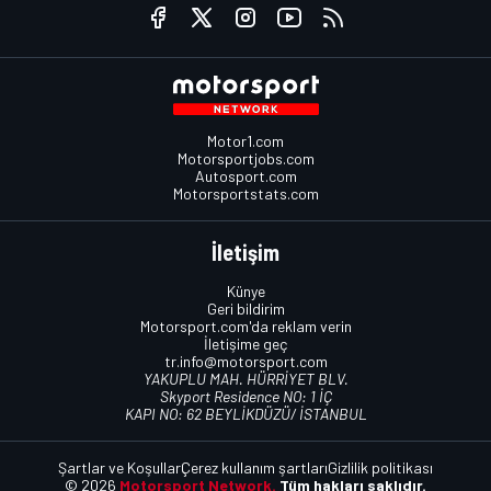
Motor1.com
Motorsportjobs.com
Autosport.com
Motorsportstats.com
İletişim
Künye
Geri bildirim
Motorsport.com'da reklam verin
İletişime geç
tr.info@motorsport.com
YAKUPLU MAH. HÜRRİYET BLV.
Skyport Residence NO: 1 İÇ
KAPI NO: 62 BEYLİKDÜZÜ/ İSTANBUL
Şartlar ve Koşullar
Çerez kullanım şartları
Gizlilik politikası
© 2026
Motorsport Network.
Tüm hakları saklıdır.