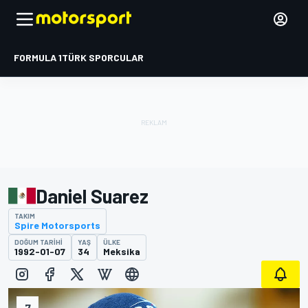
FORMULA 1
TÜRK SPORCULAR
Daniel Suarez
TAKIM
Spire Motorsports
DOĞUM TARIHI
YAŞ
ÜLKE
1992-01-07
34
Meksika
7